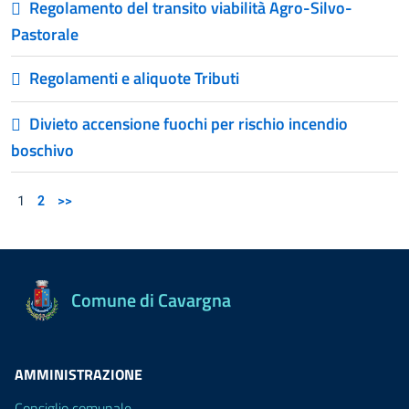
Regolamento del transito viabilità Agro-Silvo-
Pastorale
Regolamenti e aliquote Tributi
Divieto accensione fuochi per rischio incendio
boschivo
1
2
>>
Comune di Cavargna
AMMINISTRAZIONE
Consiglio comunale