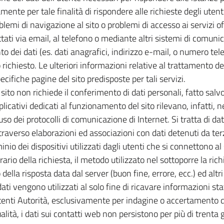
mente per tale finalità di rispondere alle richieste degli utenti
lemi di navigazione al sito o problemi di accesso ai servizi off
ati via email, al telefono o mediante altri sistemi di comuni
dei dati (es. dati anagrafici, indirizzo e-mail, o numero tele
ichiesto. Le ulteriori informazioni relative al trattamento dei 
ecifiche pagine del sito predisposte per tali servizi.
ito non richiede il conferimento di dati personali, fatto salv
pplicativi dedicati al funzionamento del sito rilevano, infatti, 
uso dei protocolli di comunicazione di Internet. Si tratta di dat
averso elaborazioni ed associazioni con dati detenuti da terzi
ominio dei dispositivi utilizzati dagli utenti che si connettono al
orario della richiesta, il metodo utilizzato nel sottoporre la ric
 della risposta data dal server (buon fine, errore, ecc.) ed altr
ati vengono utilizzati al solo fine di ricavare informazioni st
etenti Autorità, esclusivamente per indagine o accertamento di 
ità, i dati sui contatti web non persistono per più di trenta g