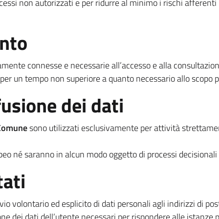
accessi non autorizzati e per ridurre al minimo i rischi afferenti 
ento
ettamente connesse e necessarie all’accesso e alla consultazione
per un tempo non superiore a quanto necessario allo scopo per 
usione dei dati
Comune
sono utilizzati esclusivamente per attività strettame
peo né saranno in alcun modo oggetto di processi decisionali
tati
vio volontario ed esplicito di dati personali agli indirizzi di pos
e dei dati dell’utente necessari per rispondere alle istanze pr