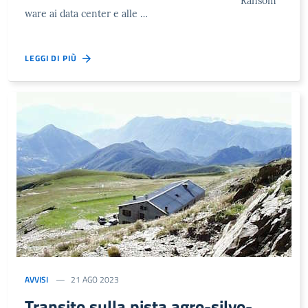
Ransom
ware ai data center e alle …
LEGGI DI PIÙ
AVVISI
21 AGO 2023
Transito sulla pista agro-silvo-