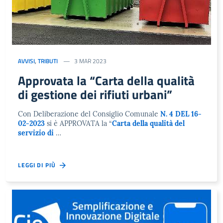
AVVISI
,
TRIBUTI
3 MAR 2023
Approvata la “Carta della qualità
di gestione dei rifiuti urbani”
Con Deliberazione del Consiglio Comunale
N. 4 DEL 16-
02-2023
si è APPROVATA la “
Carta della qualità del
servizio di
…
LEGGI DI PIÙ