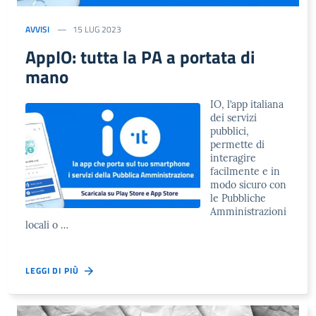
AVVISI
15 LUG 2023
AppIO: tutta la PA a portata di
mano
IO, l’app italiana
dei servizi
pubblici,
permette di
interagire
facilmente e in
modo sicuro con
le Pubbliche
Amministrazioni
locali o …
LEGGI DI PIÙ