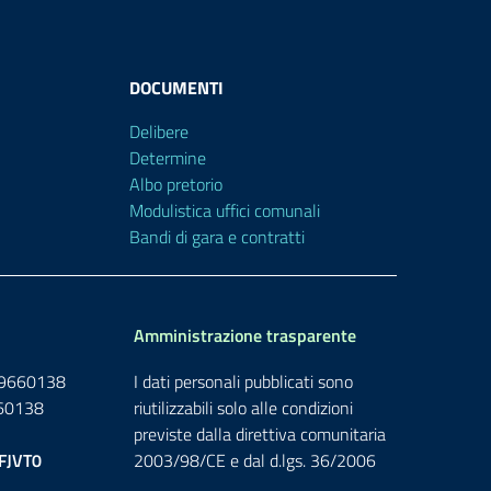
agna e dal sisma in Centro Italia
ave
DOCUMENTI
edifici compromessi
Delibere
cqua e rifiuti
Determine
l pagamento delle bollette di acqua, luce,
Albo pretorio
Modulistica uffici comunali
Bandi di gara e contratti
ERA 2022-2025
nt del consumatore, transizione energetica
Amministrazione trasparente
akeholder
to e coincernerimento: xx
709660138
I dati personali pubblicati sono
ento
meccanico biologico: xx
660138
riutilizzabili solo alle condizioni
previste dalla direttiva comunitaria
FJVT0
2003/98/CE e dal d.lgs. 36/2006
 gli impianti (media ponderata con le